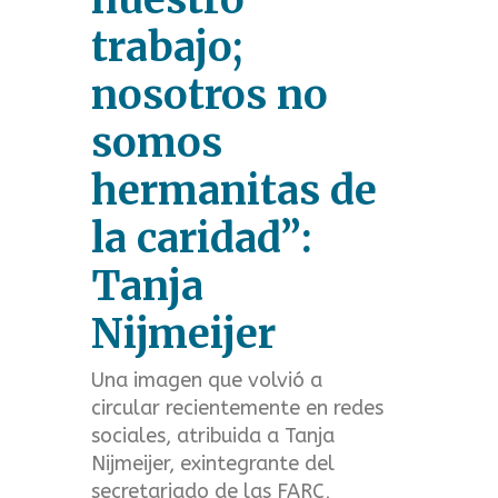
t
trabajo;
m
nosotros no
e
somos
n
hermanitas de
u
la caridad”:
Tanja
Nijmeijer
Una imagen que volvió a
circular recientemente en redes
sociales, atribuida a Tanja
Nijmeijer, exintegrante del
secretariado de las FARC,