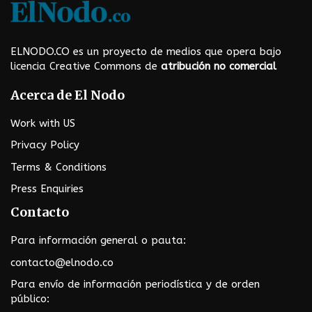
n
a
ELNODO.CO es un proyecto de medios que opera bajo
t
licencia Creative Commons de
atribución no comercial
i
Acerca de El Nodo
o
Work with US
n
Privacy Policy
Terms & Conditions
Press Enquiries
Contacto
Para información general o pauta:
contacto@elnodo.co
Para envío de información periodística y de orden
público: