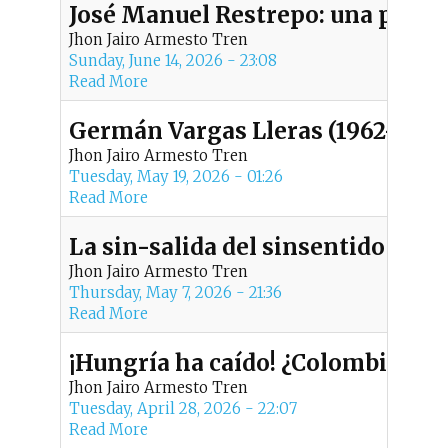
t
José Manuel Restrepo: una perspe
Jhon Jairo Armesto Tren
m
Sunday, June 14, 2026 - 23:08
Read More
e
Germán Vargas Lleras (1962-2026)
n
Jhon Jairo Armesto Tren
Tuesday, May 19, 2026 - 01:26
u
Read More
La sin-salida del sinsentido
Jhon Jairo Armesto Tren
Thursday, May 7, 2026 - 21:36
Read More
¡Hungría ha caído! ¿Colombia cae
Jhon Jairo Armesto Tren
Tuesday, April 28, 2026 - 22:07
Read More