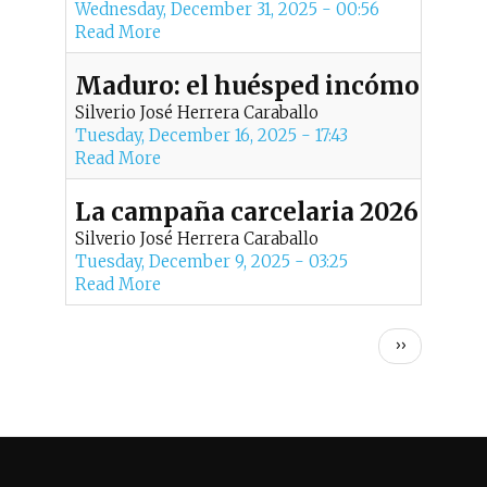
Wednesday, December 31, 2025 - 00:56
Read More
Maduro: el huésped incómodo y “l
Silverio José Herrera Caraballo
Tuesday, December 16, 2025 - 17:43
Read More
La campaña carcelaria 2026 ya 
Silverio José Herrera Caraballo
Tuesday, December 9, 2025 - 03:25
Read More
P
Next
››
page
a
g
i