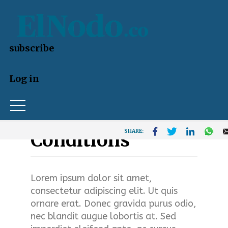
U
s
subscribe
e
Skip
Log in
r
to
a
main
Terms and
content
c
SHARE:
Conditions
c
o
Lorem ipsum dolor sit amet,
u
consectetur adipiscing elit. Ut quis
ornare erat. Donec gravida purus odio,
n
nec blandit augue lobortis at. Sed