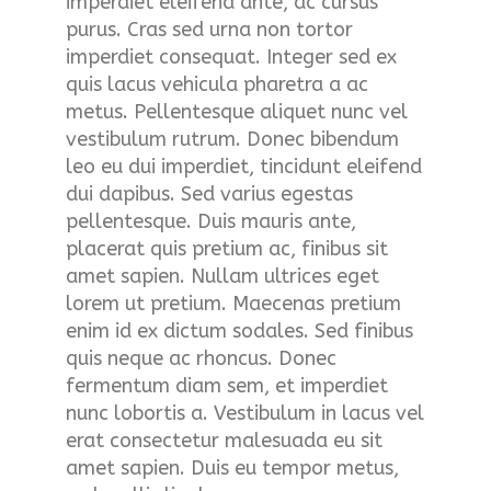
imperdiet eleifend ante, ac cursus
t
purus. Cras sed urna non tortor
m
imperdiet consequat. Integer sed ex
quis lacus vehicula pharetra a ac
e
metus. Pellentesque aliquet nunc vel
vestibulum rutrum. Donec bibendum
n
leo eu dui imperdiet, tincidunt eleifend
dui dapibus. Sed varius egestas
u
pellentesque. Duis mauris ante,
placerat quis pretium ac, finibus sit
amet sapien. Nullam ultrices eget
lorem ut pretium. Maecenas pretium
enim id ex dictum sodales. Sed finibus
quis neque ac rhoncus. Donec
fermentum diam sem, et imperdiet
nunc lobortis a. Vestibulum in lacus vel
erat consectetur malesuada eu sit
amet sapien. Duis eu tempor metus,