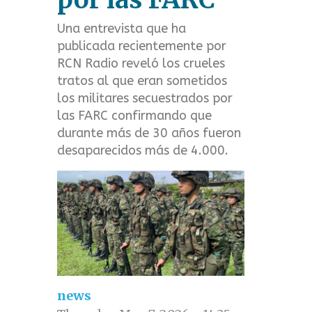
t
Una entrevista que ha
m
publicada recientemente por
RCN Radio reveló los crueles
e
tratos al que eran sometidos
n
los militares secuestrados por
las FARC confirmando que
u
durante más de 30 años fueron
desaparecidos más de 4.000.
news