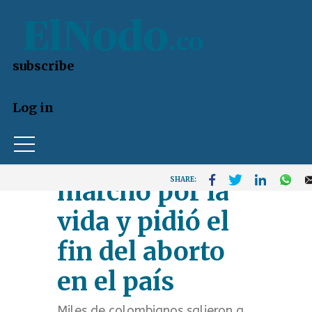
U
s
subscribe
e
Skip
Log in
r
to
a
main
Colombia
content
c
SHARE:
marchó por la
c
vida y pidió el
o
fin del aborto
u
en el país
n
Miles de colombianos salieron a