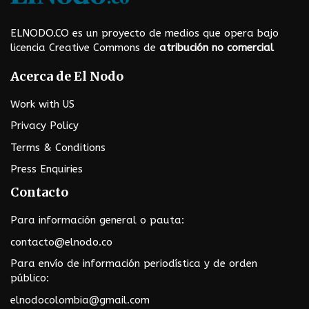
t
m
ELNODO.CO es un proyecto de medios que opera bajo
licencia Creative Commons de
atribución no comercial
e
Acerca de El Nodo
n
Work with US
u
Privacy Policy
Terms & Conditions
Press Enquiries
Contacto
Para información general o pauta:
contacto@elnodo.co
Para envío de información periodística y de orden
público:
elnodocolombia@gmail.com